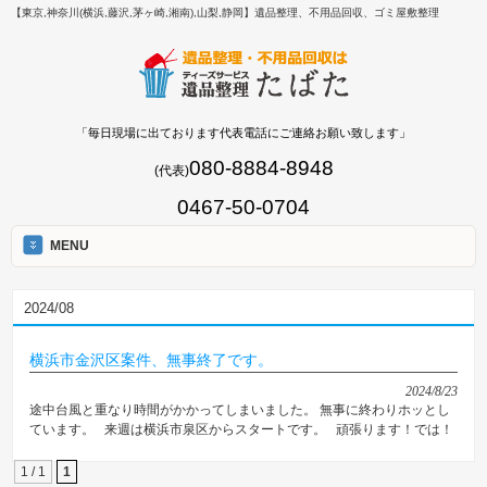
【東京,神奈川(横浜,藤沢,茅ヶ崎,湘南),山梨,静岡】遺品整理、不用品回収、ゴミ屋敷整理
「毎日現場に出ております代表電話にご連絡お願い致します」
080-8884-8948
(代表)
0467-50-0704
MENU
2024/08
横浜市金沢区案件、無事終了です。
2024/8/23
途中台風と重なり時間がかかってしまいました。 無事に終わりホッとし
ています。 来週は横浜市泉区からスタートです。 頑張ります！では！
1 / 1
1