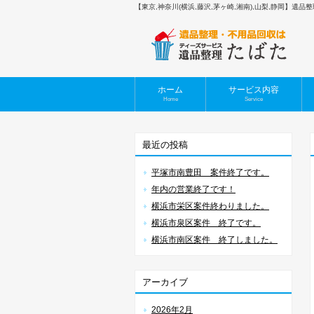
【東京,神奈川(横浜,藤沢,茅ヶ崎,湘南),山梨,静岡】遺
ホーム
サービス内容
Home
Service
最近の投稿
平塚市南豊田 案件終了です。
年内の営業終了です！
横浜市栄区案件終わりました。
横浜市泉区案件 終了です。
横浜市南区案件 終了しました。
アーカイブ
2026年2月