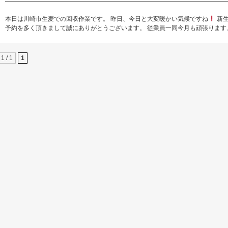
本日は川崎市生麦での回収作業です。 昨日、今日と大変暖かい気候ですね
新生
予約を多く頂きまして誠にありがとうございます。 従業員一同今月も頑張ります
1 / 1
1