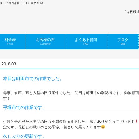
品整理、不用品回収、ゴミ屋敷整理
「毎日現
料金表
お客様の声
よくある質問
ブログ
Price
Customer
FAQ
Blog
2018/03
本日は町田市での作業でした。
母家、倉庫、蔵と大型の回収案件でした。 明日は町田市の別現場です。 御依頼
す！
平塚市での作業です。
引越と合わせた不要品の回収を御依頼頂きました。 誠にありがとうございます
定です、花粉との戦いのこの季節。 気合いで乗りきります
久しぶりの更新です。