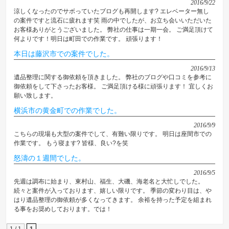
2016/9/22
涼しくなったのでサボっていたブログも再開します? エレベーター無し
の案件ですと流石に疲れます笑 雨の中でしたが、お立ち会いいただいた
お客様ありがとうございました。 弊社の仕事は一期一会。 ご満足頂けて
何よりです！明日は町田での作業です。 頑張ります！
本日は藤沢市での案件でした。
2016/9/13
遺品整理に関する御依頼を頂きました。 弊社のブログや口コミを参考に
御依頼をして下さったお客様。 ご満足頂ける様に頑張ります！ 宜しくお
願い致します。
横浜市の黄金町での作業でした。
2016/9/9
こちらの現場も大型の案件でして、有難い限りです。 明日は座間市での
作業です。 もう寝ます? 皆様、良い?を笑
怒濤の１週間でした。
2016/9/5
先週は調布に始まり、東村山、福生、大磯、海老名と大忙しでした。
続々と案件が入っております、嬉しい限りです。 季節の変わり目は、や
はり遺品整理の御依頼が多くなってきます。 余裕を持った予定を組まれ
る事をお奨めしております。では！