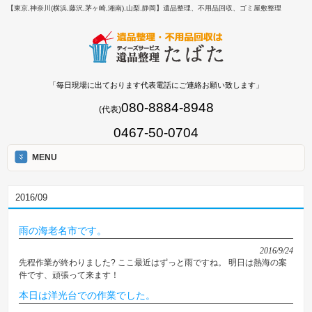
【東京,神奈川(横浜,藤沢,茅ヶ崎,湘南),山梨,静岡】遺品整理、不用品回収、ゴミ屋敷整理
「毎日現場に出ております代表電話にご連絡お願い致します」
080-8884-8948
(代表)
0467-50-0704
MENU
2016/09
雨の海老名市です。
2016/9/24
先程作業が終わりました? ここ最近はずっと雨ですね。 明日は熱海の案
件です、頑張って来ます！
本日は洋光台での作業でした。