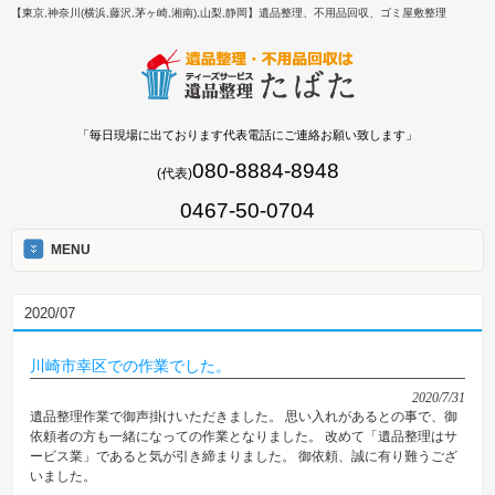
【東京,神奈川(横浜,藤沢,茅ヶ崎,湘南),山梨,静岡】遺品整理、不用品回収、ゴミ屋敷整理
「毎日現場に出ております代表電話にご連絡お願い致します」
080-8884-8948
(代表)
0467-50-0704
MENU
2020/07
川崎市幸区での作業でした。
2020/7/31
遺品整理作業で御声掛けいただきました。 思い入れがあるとの事で、御
依頼者の方も一緒になっての作業となりました。 改めて「遺品整理はサ
ービス業」であると気が引き締まりました。 御依頼、誠に有り難うござ
いました。