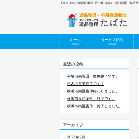
【東京,神奈川(横浜,藤沢,茅ヶ崎,湘南),山梨,静岡】遺
ホーム
サービス内容
Home
Service
最近の投稿
平塚市南豊田 案件終了です。
年内の営業終了です！
横浜市栄区案件終わりました。
横浜市泉区案件 終了です。
横浜市南区案件 終了しました。
アーカイブ
2026年2月