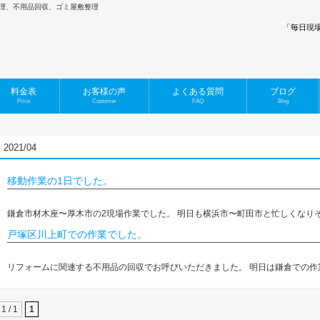
品整理、不用品回収、ゴミ屋敷整理
「毎日現
料金表
お客様の声
よくある質問
ブログ
Price
Customer
FAQ
Blog
2021/04
移動作業の1日でした。
鎌倉市材木座〜厚木市の2現場作業でした。 明日も横浜市〜町田市と忙しくなりそ
戸塚区川上町での作業でした。
リフォームに関連する不用品の回収でお呼びいただきました。 明日は鎌倉での作業
1 / 1
1