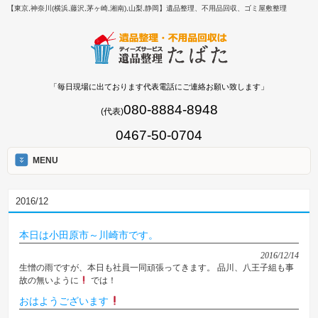
【東京,神奈川(横浜,藤沢,茅ヶ崎,湘南),山梨,静岡】遺品整理、不用品回収、ゴミ屋敷整理
「毎日現場に出ております代表電話にご連絡お願い致します」
080-8884-8948
(代表)
0467-50-0704
MENU
2016/12
本日は小田原市～川崎市です。
2016/12/14
生憎の雨ですが、本日も社員一同頑張ってきます。 品川、八王子組も事
故の無いように
では！
おはようございます