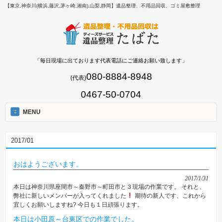
【東京,神奈川(横浜,藤沢,茅ヶ崎,湘南),山梨,静岡】遺品整理、不用品回収、ゴミ屋敷整理
「毎日現場に出ております代表電話にご連絡お願い致します」
080-8884-8948
(代表)
0467-50-0704
MENU
2017/01
おはようございます。
2017/1/31
本日は神奈川県座間市～秦野市～町田市と３現場の作業です。 それと、
弊社に新しいメンバーが入ってくれました
期待の新人です、これから
宜しくお願いしますね? 今日も１日頑張ります。
本日は小田原～台東区での作業でした。