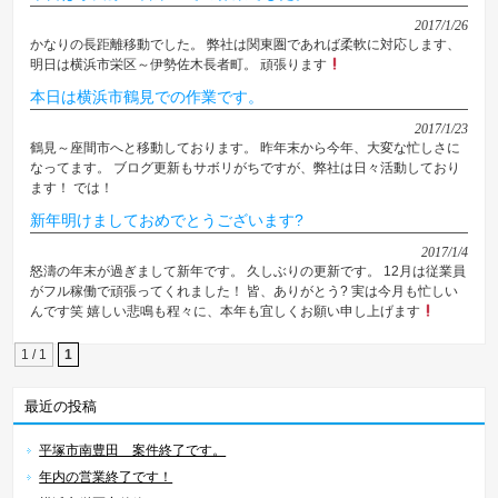
2017/1/26
かなりの長距離移動でした。 弊社は関東圏であれば柔軟に対応します、
明日は横浜市栄区～伊勢佐木長者町。 頑張ります
本日は横浜市鶴見での作業です。
2017/1/23
鶴見～座間市へと移動しております。 昨年末から今年、大変な忙しさに
なってます。 ブログ更新もサボリがちですが、弊社は日々活動しており
ます！ では！
新年明けましておめでとうございます?
2017/1/4
怒濤の年末が過ぎまして新年です。 久しぶりの更新です。 12月は従業員
がフル稼働で頑張ってくれました！ 皆、ありがとう? 実は今月も忙しい
んです笑 嬉しい悲鳴も程々に、本年も宜しくお願い申し上げます
1 / 1
1
最近の投稿
平塚市南豊田 案件終了です。
年内の営業終了です！